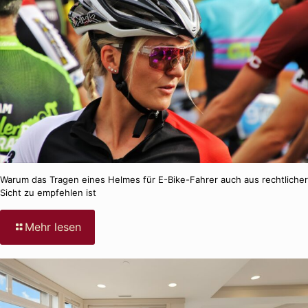
Warum das Tragen eines Helmes für E-Bike-Fahrer auch aus rechtlicher
Sicht zu empfehlen ist
-
Mehr lesen
Warum
das
Tragen
eines
Helmes
für