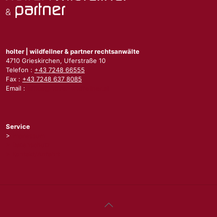
holter | wildfellner & partner rechtsanwälte
4710 Grieskirchen, Uferstraße 10
Telefon :
+43 7248 66555
Fax :
+43 7248 637 8085
Email :
office@holter-wildfellner.at
Service
>
Impressum
> Datenschutz
> Kontakt/Anfahrt