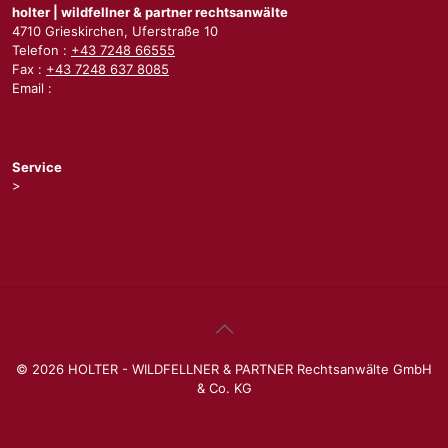
holter | wildfellner & partner rechtsanwälte
4710 Grieskirchen, Uferstraße 10
Telefon :
+43 7248 66555
Fax :
+43 7248 637 8085
Email :
office@holter-wildfellner.at
Service
>
Impressum
> Datenschutz
> Kontakt/Anfahrt
© 2026 HOLTER - WILDFELLNER & PARTNER Rechtsanwälte GmbH
& Co. KG