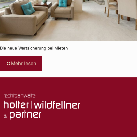
rechtlicher
Sicht
zu
empfehlen
ist
Die neue Wertsicherung bei Mieten
-
Mehr lesen
Die
neue
Wertsicherung
bei
Mieten