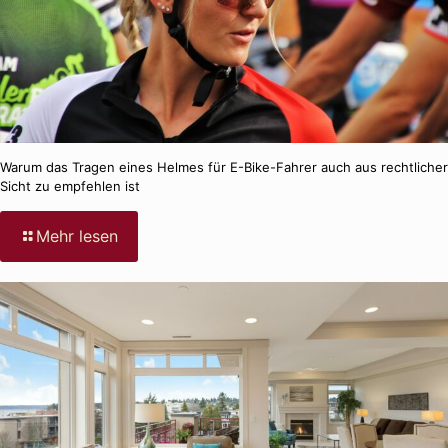
Warum das Tragen eines Helmes für E-Bike-Fahrer auch aus rechtlicher
Sicht zu empfehlen ist
-
Mehr lesen
Warum
das
Tragen
eines
Helmes
für
E-
Bike-
Fahrer
auch
aus