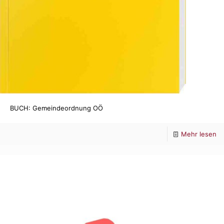
BUCH: Gemeindeordnung OÖ
-
Mehr lesen
B
Ge
O