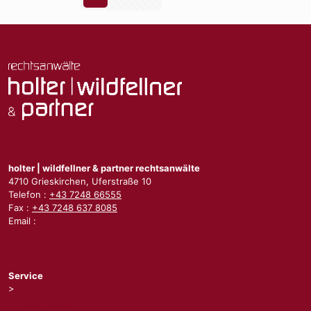
be
un
On
Be
holter | wildfellner & partner rechtsanwälte
4710 Grieskirchen, Uferstraße 10
Telefon :
+43 7248 66555
Fax :
+43 7248 637 8085
Email :
office@holter-wildfellner.at
Service
>
Impressum
> Datenschutz