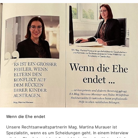
Ki
be
an
gl
Be
du
di
El
Wenn die Ehe endet
Unsere Rechtsanwaltspartnerin Mag. Martina Murauer ist
Spezialistin, wenn es um Scheidungen geht. In einem Interview