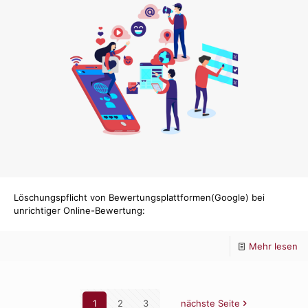
si
ge
Löschungspflicht von Bewertungsplattformen(Google) bei
unrichtiger Online-Bewertung:
-
Mehr lesen
Lö
vo
1
2
3
nächste Seite
Be